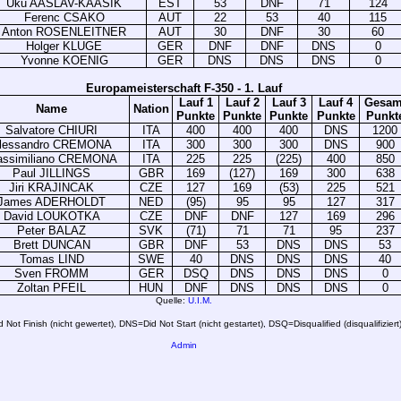
Uku AASLAV-KAASIK
EST
53
DNF
71
124
Ferenc CSAKO
AUT
22
53
40
115
Anton ROSENLEITNER
AUT
30
DNF
30
60
Holger KLUGE
GER
DNF
DNF
DNS
0
Yvonne KOENIG
GER
DNS
DNS
DNS
0
Europameisterschaft F-350 - 1. Lauf
Lauf 1
Lauf 2
Lauf 3
Lauf 4
Gesam
Name
Nation
Punkte
Punkte
Punkte
Punkte
Punkt
Salvatore CHIURI
ITA
400
400
400
DNS
1200
lessandro CREMONA
ITA
300
300
300
DNS
900
ssimiliano CREMONA
ITA
225
225
(225)
400
850
Paul JILLINGS
GBR
169
(127)
169
300
638
Jiri KRAJINCAK
CZE
127
169
(53)
225
521
James ADERHOLDT
NED
(95)
95
95
127
317
David LOUKOTKA
CZE
DNF
DNF
127
169
296
Peter BALAZ
SVK
(71)
71
71
95
237
Brett DUNCAN
GBR
DNF
53
DNS
DNS
53
Tomas LIND
SWE
40
DNS
DNS
DNS
40
Sven FROMM
GER
DSQ
DNS
DNS
DNS
0
Zoltan PFEIL
HUN
DNF
DNS
DNS
DNS
0
Quelle:
U.I.M.
Not Finish (nicht gewertet), DNS=Did Not Start (nicht gestartet), DSQ=Disqualified (disqualifiziert
Admin