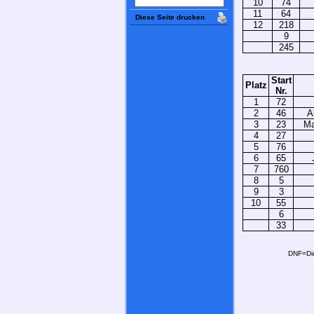
10
74
11
64
Diese Seite drucken
12
218
9
245
Start
Platz
Nr.
1
72
2
46
A
3
23
Ma
4
27
5
76
6
65
7
760
8
5
9
3
10
55
6
33
DNF=Did 