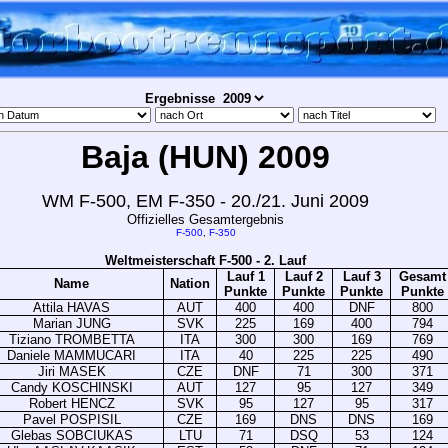
Ergebnisse
Baja (HUN) 2009
WM F-500, EM F-350 - 20./21. Juni 2009
Offizielles Gesamtergebnis
F-500
,
F-350
Weltmeisterschaft F-500 - 2. Lauf
Lauf 1
Lauf 2
Lauf 3
Gesamt
Name
Nation
Punkte
Punkte
Punkte
Punkte
Attila HAVAS
AUT
400
400
DNF
800
Marian JUNG
SVK
225
169
400
794
Tiziano TROMBETTA
ITA
300
300
169
769
Daniele MAMMUCARI
ITA
40
225
225
490
Jiri MASEK
CZE
DNF
71
300
371
Candy KOSCHINSKI
AUT
127
95
127
349
Robert HENCZ
SVK
95
127
95
317
Pavel POSPISIL
CZE
169
DNS
DNS
169
Glebas SOBCIUKAS
LTU
71
DSQ
53
124