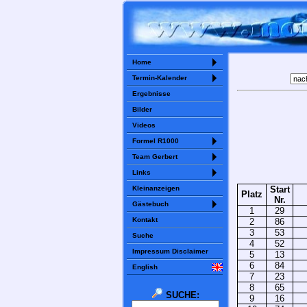
Home
Termin-Kalender
Ergebnisse
Bilder
Videos
Formel R1000
Team Gerbert
Links
Kleinanzeigen
Start
Platz
Nr.
Gästebuch
1
29
Kontakt
2
86
3
53
Suche
4
52
Impressum Disclaimer
5
13
6
84
English
7
23
8
65
SUCHE:
9
16