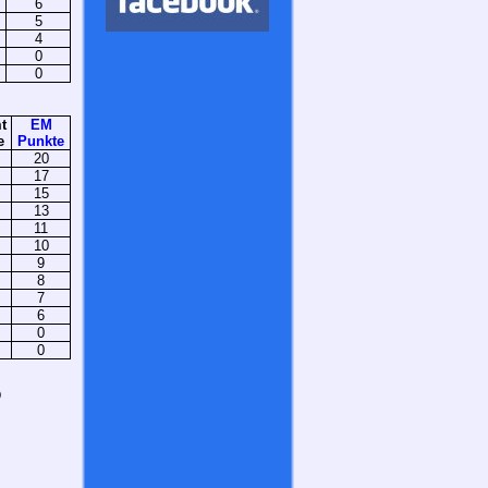
6
5
4
0
0
t
EM
e
Punkte
20
17
15
13
11
10
9
8
7
6
0
0
)